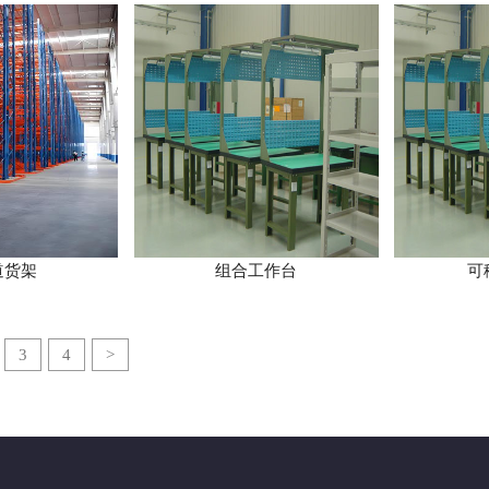
道货架
组合工作台
可
3
4
>