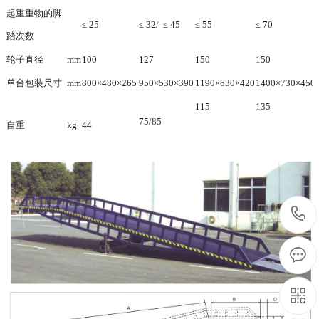
起重重物的脚
≤ 25
≤ 32/ ≤ 45
≤ 55
≤ 70
踏次数
轮子直径
mm
100
127
150
150
单台包装尺寸
mm
800×480×265
950×530×390
1190×630×420
1400×730×450
115
135
75/85
自重
kg
44