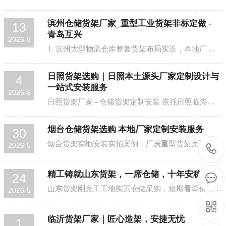
滨州仓储货架厂家_重型工业货架非标定做 -
13
青岛互兴
2026-6
1. 滨州大型物流仓库整套货架布局实景，本地厂家一站式搭建作为鲁北工业核心城市，滨州依托六大千亿级产业集群，铝业、精细化工、纺织、食品加工、新能源、物流工贸...
日照货架选购｜日照本土源头厂家定制设计与
4
一站式安装服务
2026-6
日照货架厂家 - 仓储货架定制安装 依托日照临港产业、装备制造、商贸物流与电商产业持续提质扩容，市域各大工业园区、生产制造企业、冷链仓储与商贸库房加速仓...
烟台仓储货架选购 本地厂家定制安装服务
30
烟台货架实地安装实拍案例，厂房重型货架完工实景 随着烟台工业仓储、物流电商、制造企业快速发展，越来越多的企业开始升级仓库存储设备，合理规划仓库空间，提升仓...
2026-5
精工铸就山东货架，一席仓储，十年安稳
24
山东货架刚完工工地实景仓储采购，短期看单价，长期看价值。当前企业货架采购中，片面追求低价的采购方式，极易引发后续使用隐患。市场中低成本货架普遍存在孔位偏差、...
2026-5
临沂货架厂家｜匠心造架，安捷无忧
1