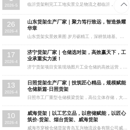
临沂货架刚完工工地实景立足物流之都临沂，临沂货架厂家深耕此域数载，秉持“匠心造架，安捷护航”的理念，以强劲研发为支撑，以专业团队为根基，为仓储、零售、工业等...
2026-5
山东货架生产厂家｜聚力笃行致远，智造焕耀
26
华章
2026-4
山东货架实景效果图 岁月砺精工，深耕筑雄基。立足齐鲁大地，青岛互兴物流设备有限公司深耕仓储货架领域经年，集科研创新、智能智造、个性定制、全域服务于一体...
济宁货架厂家｜仓储选对架，高效赢天下，工
17
业承重实力派！
2026-4
济宁货架项目安装现场图片工业仓储的高效运营，离不开一款适配又省心的货架。仓储选对架，效率翻倍、心情开挂！作为济宁货架厂家，我们深耕行业多年，摒弃传统老旧设计...
日照货架生产厂家｜技筑匠心精品，规模赋能
13
仓储新篇-日照货架
2026-4
日照市工厂重型仓储横梁货架，高位立体存储，大吨位承重工业货架 深耕仓储领域，唯有匠心筑品，方能赋能致远。重载存储语境下，一款优质重型货架，是企业降本增效的关...
威海货架｜以工艺立品，以密储赋能，以匠心
10
筑价-货架、烟台货架、威海货架
2026-4
威海市穿梭仓储货架青岛互兴物流设备有限公司威海货架，以工艺创新为内核，以行业沉淀为根基，打破传统货架的固有局限，构建“高端品质+合理性价比”的差异化价值体系...