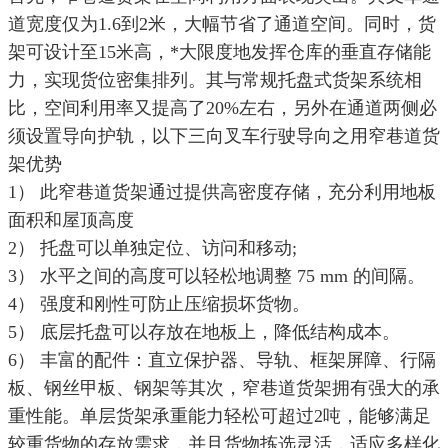
道宽度仅为1.6到2米，大幅节省了通道空间。同时，货
架可设计至15米高，
*
大限度地发挥仓库的垂直存储能
力，实现货位密集排列。其与常规托盘式货架系统相
比，空间利用率又提高了20%左右，另外在通道两侧必
须设置导向护轨，以下三向叉车行驶导向之用窄巷道货
架优势
1） 此窄巷道货架通过提供高密度存储，充分利用地板
面积和屋顶高度
2） 托盘可以单独定位、访问和移动;
3） 水平之间的高度可以轻松地调整 75 mm 的间隔。
4） 强度和刚性可防止压缩损坏货物。
5） 底层托盘可以存放在地板上，降低结构成本。
6） 丰富的配件：直立保护器、导轨、框架屏障、行隔
板、钢丝甲板、钢架等其次，窄巷道货架拥有强大的承
重性能。单层货架承重能力轻松可超过2吨，能够满足
较重货物的存放需求，并且货物拣选灵活，适应多样化