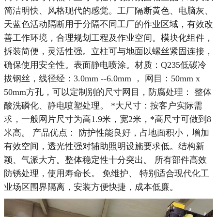
简洁明快、风格现代的感觉。工厂隔断黄色、电脑灰、
天蓝色活动隔断用于分隔不同工厂的作业区域，有效改
善工作环境，合理规划工程及作业空间。模块化组件，
拆装简便，灵活性强。立柱可与地面以螺丝紧固连接，
确保使用安全性。表面静电喷涂。
材质：
Q235
低碳冷
拔钢丝，线径经：
3.0mm --6.0mm
， 网目：
50mm x
50mm
方孔，可以定制别的尺寸网目，防腐处理： 整体
酸洗磷化、静电喷塑处理。
*
大尺寸：按客户实际需
求，一般网片尺寸为高
1.9
米，宽
2
米，
*
高尺寸可做到
8
米高。 产品优点： 防护性能良好，占地面积小，增加
有效空间，透光性强对辅助照明设施要求低。结构新
颖、气派大方。整体稳定性十分突出。 所有部件高效
防锈处理，使用寿命长。 免维护、 特别适合现代化工
业场区围界隔离，安装方便快捷，成本低廉。