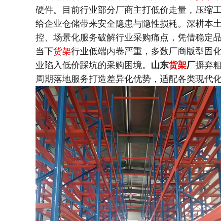
硬件。目前行业部分厂商主打低价走量，压缩
给企业仓储带来安全隐患与隐性损耗。深耕本
控、场景化服务破解行业采购痛点，凭借稳定
当下
货架
行业低端内卷严重，多数厂商版型固
业陷入低价踩坑的采购困境。
山东
货架
厂
摒弃
周期落地服务打造差异化优势，适配各类现代