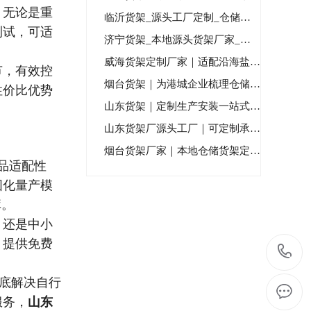
。无论是重
临沂货架_源头工厂定制_仓储货架一站式解决方案_本土专业...
测试，可适
济宁货架_本地源头货架厂家_定制仓储货架生产安装服务
威海货架定制厂家｜适配沿海盐雾工况，非标定制解决威海仓储...
节，有效控
烟台货架｜为港城企业梳理仓储方寸，用专业匠心安放每一份经...
性价比优势
山东货架｜定制生产安装一站式服务_本土精工稳固耐用
山东货架厂源头工厂｜可定制承重强｜免费勘测安装
烟台货架厂家｜本地仓储货架定制_上门勘测安装售后
品适配性
固化量产模
库。
，还是中小
，提供免费
底解决自行
服务，
山东