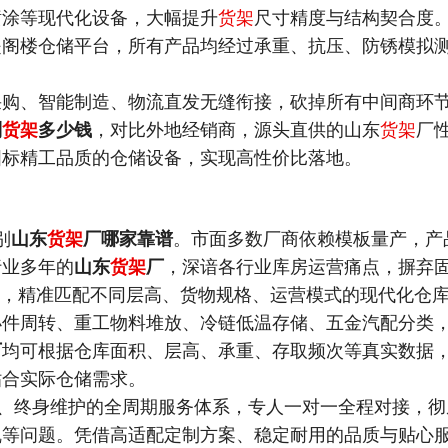
喷涂等现代化设备，大幅提升
货架
尺寸精度与结构契合度
是阁楼仓储平台，所有产品均经过承重、抗压、防锈模拟
采购、智能制造、物流直发无缝衔接，砍掉所有中间商环
制
货架
多少钱
，对比外地经销商，源头直供的山东
货架
厂
国标精工品质的仓储设备，实现高性价比落地。
别
山东
货架
厂哪家靠谱
。市面多数厂商依赖模板量产，产
行业多年的
山东
货架
厂
，深谙各行业库房运营痛点，摒弃
务，精准匹配不同层高、货物规格、运营模式的现代化仓
小件周转、重工物料堆放、冷链低温存储、五金汽配分类
厂
均可根据仓库面积、层高、承重、存取频次等真实数据
贴合实际仓储需求。
、终身维护的全周期服务体系，专人一对一全程对接，彻
乱等问题。凭借高适配定制方案、稳定耐用的品质与贴心