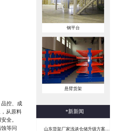
钢平台
悬臂货架
、品控、成
*
新新闻
象，从原料
用安全。
锈蚀等问
山东货架厂家浅谈仓储升级方案｜非标货架定制与一站式仓储落...