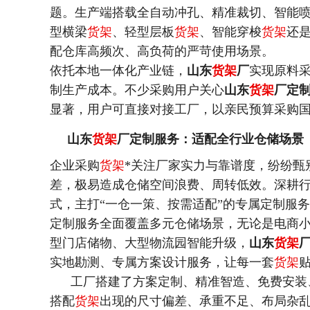
题。生产端搭载全自动冲孔、精准裁切、智能
型横梁
货架
、轻型层板
货架
、智能穿梭
货架
还
配仓库高频次、高负荷的严苛使用场景。
依托本地一体化产业链，
山东
货架
厂
实现原料
制生产成本。不少采购用户关心
山东
货架
厂定
显著，用户可直接对接工厂，以亲民预算采购
山东
货架
厂定制服务：适配全行业仓储场景
企业采购
货架
*
关注厂家实力与靠谱度，纷纷甄
差，极易造成仓储空间浪费、周转低效。深耕
式，主打“一仓一策、按需适配”的专属定制服
定制服务全面覆盖多元仓储场景，无论是电商
型门店储物、大型物流园智能升级，
山东
货架
实地勘测、专属方案设计服务，让每一套
货架
工厂搭建了方案定制、精准智造、免费安装
搭配
货架
出现的尺寸偏差、承重不足、布局杂