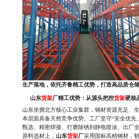
生产落地，依托齐鲁精工优势，打造高品质仓
山东
货架
厂精工优势：从源头把控
货架
硬核
山东坐拥北方核心工业集群，钢材资源充足、
本层面具备天然竞争优势。工厂坚守“安全优先
甄选、精密焊接、打磨除锈到静电喷涂、出厂
原料选材上，
山东
货架
厂
采用国标高精钢材，