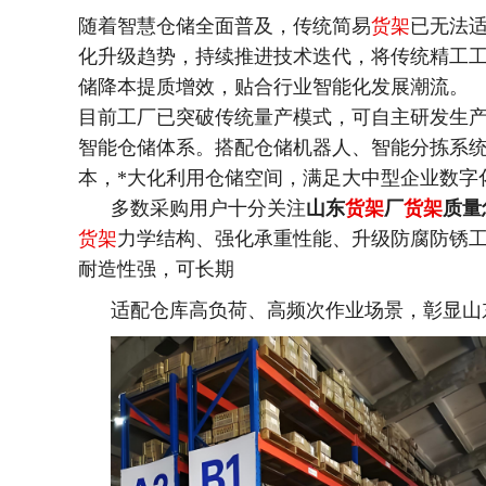
随着智慧仓储全面普及，传统简易
货架
已无法
化升级趋势，持续推进技术迭代，将传统精工
储降本提质增效，贴合行业智能化发展潮流。
目前工厂已突破传统量产模式，可自主研发生
智能仓储体系。搭配仓储机器人、智能分拣系
本，
*
大化利用仓储空间，满足大中型企业数字
多数采购用户十分关注
山东
货架
厂
货架
质量
货架
力学结构、强化承重性能、升级防腐防锈
耐造性强，可长期
适配仓库高负荷、高频次作业场景，彰显山