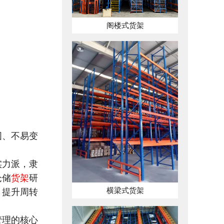
阁楼式货架
固、不易变
实力派，隶
仓储
货架
研
横梁式货架
、提升周转
管理的核心