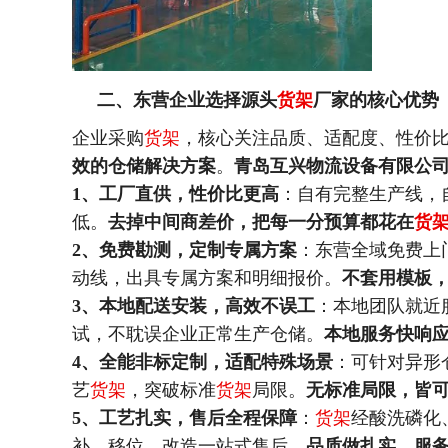
二、东营企业选择源头
货架
厂家的核心优势
企业采购
货架
，核心关注品质、适配度、性价
效的仓储解决方案
。
青岛互兴物流设备有限公
1、工厂直供，性价比更高
：自有完整生产线，
低。
去掉中间商差价，把每一分预算都花在
货
2、免费勘测，定制专属方案
：东营全域免费上
动线，出具专属方案和明细报价。
不套用模板
3、本地配送安装，高效不误工
：本地团队就近
试，不耽误企业正常生产仓储。
本地服务快响
4、全能非标定制，适配特殊场景
：可针对异形
艺
货架
，突破标准
货架
局限。
无标准局限，皆
5、工艺扎实，售后全程保障
：
货架
经酸洗磷化
补、移位、改造一站式售后。
品质做扎实，服