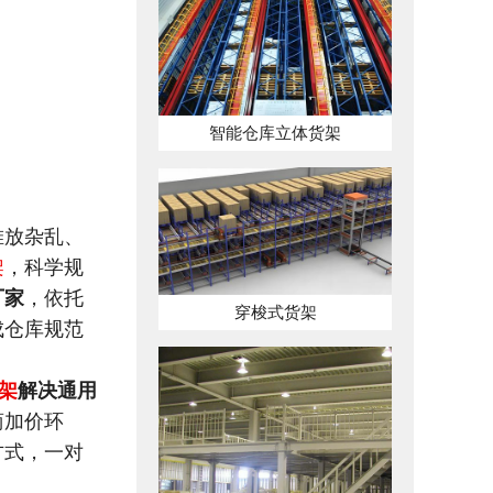
智能仓库立体货架
堆放杂乱、
架
，科学规
厂家
，依托
穿梭式货架
成仓库规范
架
解决通用
商加价环
方式，一对