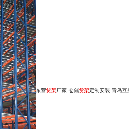
东营
货架
厂家-仓储
货架
定制安装-青岛互