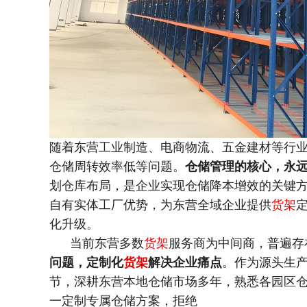
随着东营工业制造、电商物流、五金建材等行
仓储周转效率低等问题。
仓储管理的核心，永
划仓库布局，是企业实现仓储降本增效的关键
自有实体工厂优势，为东营全域企业提供
货架
化升级。
当前东营多数
货架
服务商为中间商，普遍存
问题，定制化
货架
解决企业痛点
。作为源头生
节，深耕东营本地仓储市场多年，熟悉各园区
一定制专属仓储方案，拒绝