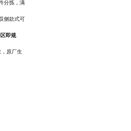
件分拣，满
双侧款式可
分区即规
求，原厂生