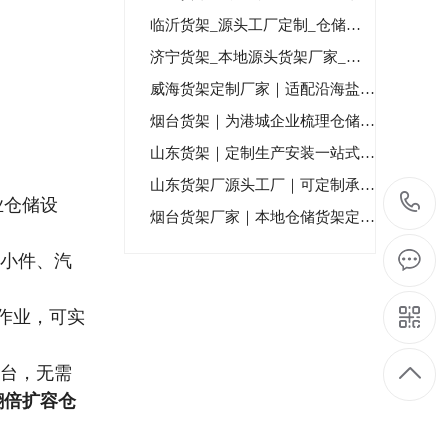
临沂货架_源头工厂定制_仓储货架一站式解决方案_本土专业...
济宁货架_本地源头货架厂家_定制仓储货架生产安装服务
威海货架定制厂家｜适配沿海盐雾工况，非标定制解决威海仓储...
烟台货架｜为港城企业梳理仓储方寸，用专业匠心安放每一份经...
山东货架｜定制生产安装一站式服务_本土精工稳固耐用
山东货架厂源头工厂｜可定制承重强｜免费勘测安装
业仓储设
烟台货架厂家｜本地仓储货架定制_上门勘测安装售后
小件、汽
作业，可实
台，无需
翻倍扩容仓