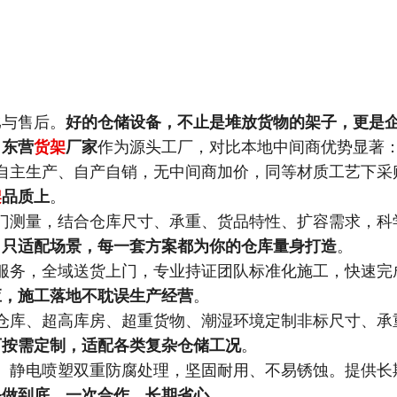
比与售后。
好的仓储设备，不止是堆放货物的架子，更是
司东营
货架
厂家
作为源头工厂，对比本地中间商优势显著
自主生产、自产自销，无中间商加价，同等材质工艺下采
架
品质上
。
门测量，结合仓库尺寸、承重、货品特性、扩容需求，科
，只适配场景，每一套方案都为你的仓库量身打造
。
服务，全域送货上门，专业持证团队标准化施工，快速完
应，施工落地不耽误生产经营
。
仓库、超高库房、超重货物、潮湿环境定制非标尺寸、承
可按需定制，适配各类复杂仓储工况
。
、静电喷塑双重防腐处理，坚固耐用、不易锈蚀。提供长
务做到底，一次合作，长期省心
。