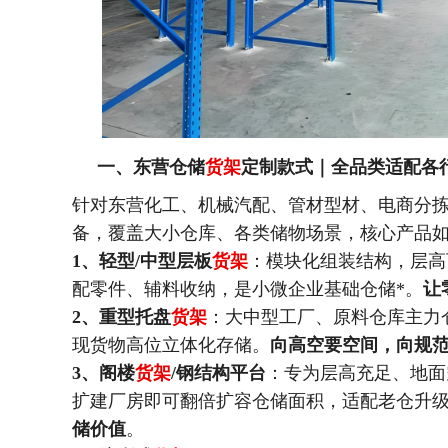
一、东营仓储
货架
定制款式｜全品类适配各
针对东营化工、机械汽配、管材型材、电商分
备，覆盖大小仓库、各类储物场景，核心产品
1、轻型/中型层板
货架
：模块化组装结构，层高
配零件、辅料收纳，是小微企业基础仓储
*
。
让
2、重型托盘
货架
：大中型工厂、原料仓库主力
现货物高位立体化存储。
向高空要空间，向规
3、阁楼
货架
/钢结构平台
：专为层高充足、地面
扩建厂房即可翻倍扩容仓储面积，适配老仓升
储价值
。