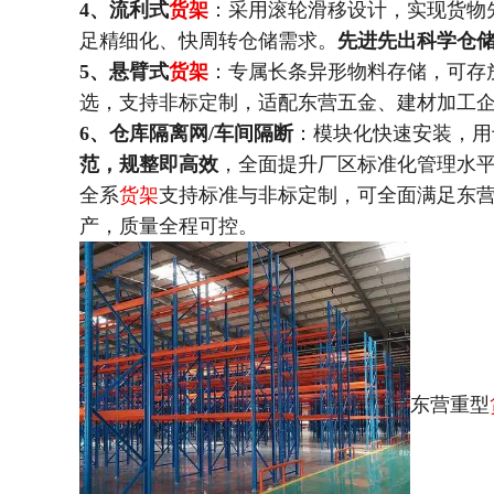
4、流利式
货架
：采用滚轮滑移设计，实现货物
足精细化、快周转仓储需求。
先进先出科学仓
5、悬臂式
货架
：专属长条异形物料存储，可存
选，支持非标定制，适配东营五金、建材加工
6、仓库隔离网/车间隔断
：模块化快速安装，用
范，规整即高效
，全面提升厂区标准化管理水
全系
货架
支持标准与非标定制，可全面满足东
产，质量全程可控。
东营重型