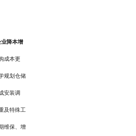
企业降本增
：
购成本更
学规划仓储
成安装调
重及特殊工
期维保、增