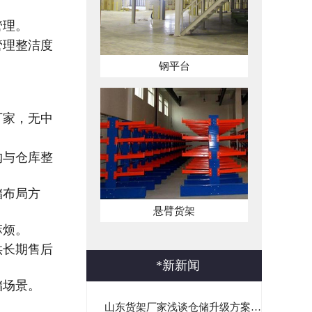
管理。
管理整洁度
钢平台
厂家，无中
购与仓库整
储布局方
悬臂货架
麻烦。
供长期售后
*
新新闻
储场景。
山东货架厂家浅谈仓储升级方案｜非标货架定制与一站式仓储落...