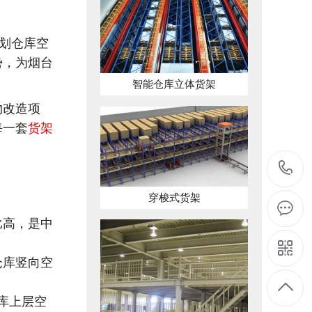
划仓库空
势，为烟台
智能仓库立体货架
物改造项
每一套
货架
穿梭式货架
比高，是中
仓库竖向空
库上层空