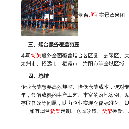
货架
烟台
实景效果图
三、烟台服务覆盖范围
本司
货架
服务全面覆盖烟台各区县：芝罘区、
莱州市、招远市、栖霞市、海阳市等全域区域
四、总结
企业仓储想要高效规整、降低仓储成本，选对
年，凭借成熟的生产工艺、丰富的落地案例、
存取低效等问题，助力企业实现仓储标准化、
如有烟台
货架
定制、仓库改造、
货架
换新、