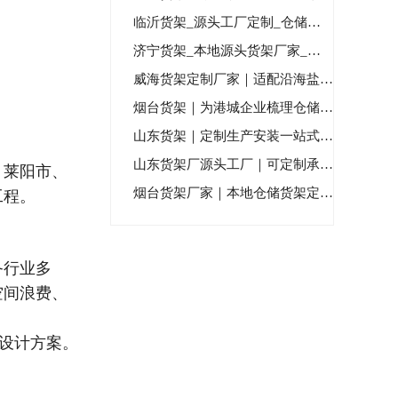
临沂货架_源头工厂定制_仓储货架一站式解决方案_本土专业...
济宁货架_本地源头货架厂家_定制仓储货架生产安装服务
威海货架定制厂家｜适配沿海盐雾工况，非标定制解决威海仓储...
烟台货架｜为港城企业梳理仓储方寸，用专业匠心安放每一份经...
山东货架｜定制生产安装一站式服务_本土精工稳固耐用
山东货架厂源头工厂｜可定制承重强｜免费勘测安装
、莱阳市、
烟台货架厂家｜本地仓储货架定制_上门勘测安装售后
工程。
备行业多
空间浪费、
设计方案。