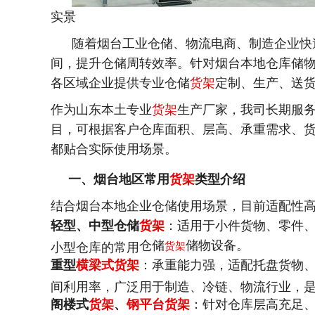
实景
随着烟台工业仓储、物流电商、制造企业快
间，提升仓储周转效率。针对烟台本地仓库储
各区域企业提供专业仓储
货架
定制、生产、送
作为山东本土专业
货架
生产厂家，我司长期服
目，可根据客户仓库面积、层高、承重需求、
都贴合实际使用场景。
一、烟台地区常用
货架
类型介绍
结合烟台本地企业仓储使用场景，目前适配性
轻型、中型仓储
货架
：适用于小件货物、零件
仓储
储物设备。
小型仓库的常用
货架
重型
横梁式
货架
：承重能力强，适配托盘货物
间利用率，广泛用于制造、冷链、物流行业，
阁楼式
货架
、
钢平台
货架
：针对仓库层高充足