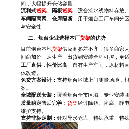
间，大幅提升仓储容量。
流利式
货架
、隔板
货架
：适合流水线物料存放
车间隔离网、仓库隔断
：用于烟台工厂车间分
与安全性。
二、烟台企业选择本厂
货架
的优势
目前烟台本地
货架
供应商参差不齐，很多商家
间商加价，从生产、出货到安装全程可控，更
工厂直供，性价比高
：自有生产车间，原材料
体改造。
免费方案设计
：支持烟台区域上门测量场地，
案。
全域配送安装
：覆盖烟台全市区域，专业安装
质量稳定售后完善
：
货架
经过除锈、防腐、静
维护支持。
支持非标定制
：针对异形仓库、特殊承重、特