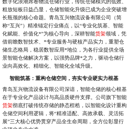
数字化浪潮席卷物流仓储行业，传统仓储模式的低效、
粗放短板日益凸显，仓储智能化升级已成为企业突破增
长瓶颈的核心命题。青岛互兴物流设备有限公司（简
称“互兴”）精准锚定行业痛点，以“专业化筑基、智能
化赋能、价值化
*
”为核心导向，深耕智能
货架
领域，凭
借前瞻数智技术、
*
专业服务与硬核产品实力，重塑仓
储生态格局，稳居数智应用
*
地位，为各行业提供全场
景智能仓储解决方案，以强势品牌
*
之力，驱动仓储行
业向高效化、精细化、智能化全域升级。
智能筑基：重构仓储空间，夯实专业硬实力根基
青岛互兴物流设备有限公司深谙，智能仓储的核心根基
在于专业化产品设计与高品质硬件支撑。公司旗下智能
货架
彻底打破传统存储的静态桎梏，以智能化设计重构
仓储空间利用逻辑，将“精准适配、高效承载、灵活拓
展”三大核心优势贯穿产品全生命周期，全方位彰显行