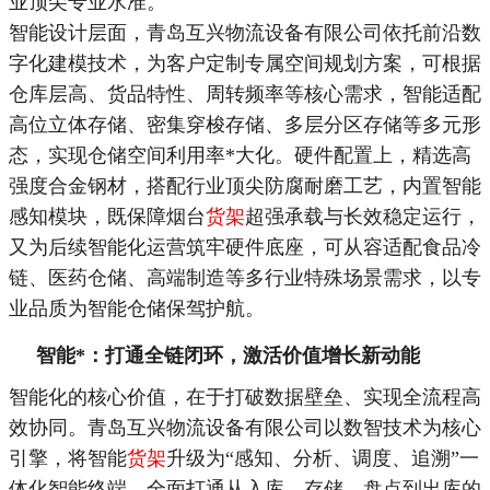
业顶尖专业水准。
智能设计层面，青岛互兴物流设备有限公司依托前沿数
字化建模技术，为客户定制专属空间规划方案，可根据
仓库层高、货品特性、周转频率等核心需求，智能适配
高位立体存储、密集穿梭存储、多层分区存储等多元形
态，实现仓储空间利用率
*
大化。硬件配置上，精选高
强度合金钢材，搭配行业顶尖防腐耐磨工艺，内置智能
感知模块，既保障烟台
货架
超强承载与长效稳定运行，
又为后续智能化运营筑牢硬件底座，可从容适配食品冷
链、医药仓储、高端制造等多行业特殊场景需求，以专
业品质为智能仓储保驾护航。
智能
*
：打通全链闭环，激活价值增长新动能
智能化的核心价值，在于打破数据壁垒、实现全流程高
效协同。青岛互兴物流设备有限公司以数智技术为核心
引擎，将智能
货架
升级为“感知、分析、调度、追溯”一
体化智能终端，全面打通从入库、存储、盘点到出库的